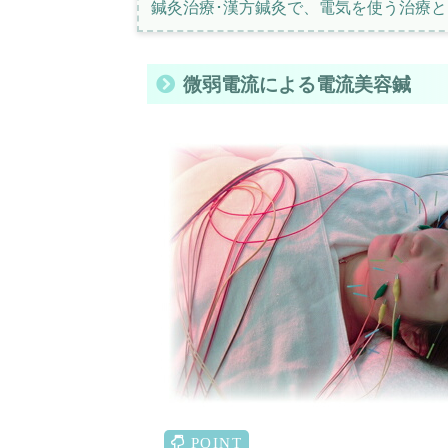
鍼灸治療･漢方鍼灸で、電気を使う治療
微弱電流による電流美容鍼